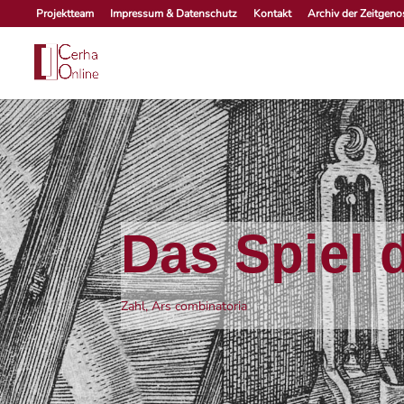
Skip
Projektteam
Impressum & Datenschutz
Kontakt
Archiv der Zeitgen
to
content
Das Spiel 
Zahl, Ars combinatoria