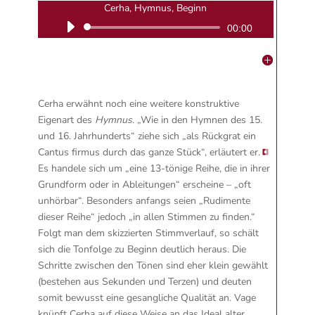
Cerha, Hymnus, Beginn
Audio-
00:00
Player
Cerha erwähnt noch eine weitere konstruktive
Eigenart des
Hymnus
.
„Wie in den Hymnen des 15.
und 16. Jahrhunderts“ ziehe sich „als Rückgrat ein
Cantus firmus durch das ganze Stück“, erläutert er.
Es handele sich um „eine 13-tönige Reihe, die in ihrer
Grundform oder in Ableitungen“ erscheine – „oft
unhörbar“. Besonders anfangs seien „Rudimente
dieser Reihe“ jedoch „in allen Stimmen zu finden.“
Folgt man dem skizzierten Stimmverlauf, so schält
sich die Tonfolge zu Beginn deutlich heraus. Die
Schritte zwischen den Tönen sind eher klein gewählt
(bestehen aus Sekunden und Terzen) und deuten
somit bewusst eine gesangliche Qualität an. Vage
knüpft Cerha auf diese Weise an das Ideal alter