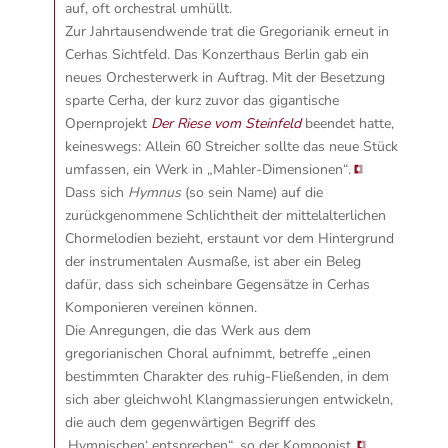
auf, oft orchestral umhüllt.
Zur Jahrtausendwende trat die Gregorianik erneut in
Cerhas Sichtfeld. Das Konzerthaus Berlin gab ein
neues Orchesterwerk in Auftrag. Mit der Besetzung
sparte Cerha, der kurz zuvor das gigantische
Opernprojekt
Der Riese vom Steinfeld
beendet hatte,
keineswegs:
Allein 60 Streicher sollte das neue Stück
umfassen, ein Werk in „Mahler-Dimensionen“.
Dass sich
Hymnus
(so sein Name) auf die
zurückgenommene Schlichtheit der mittelalterlichen
Chormelodien bezieht, erstaunt vor dem Hintergrund
der instrumentalen Ausmaße, ist aber ein Beleg
dafür, dass sich scheinbare Gegensätze in Cerhas
Komponieren vereinen können.
Die Anregungen, die das Werk aus dem
gregorianischen Choral aufnimmt, betreffe „einen
bestimmten Charakter des ruhig-Fließenden, in dem
sich aber gleichwohl Klangmassierungen entwickeln,
die auch dem gegenwärtigen Begriff des
‚Hymnischen‘ entsprechen“, so der Komponist.