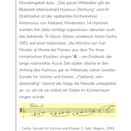
Stundengebet dazu. „Das ganze Mittelalter gilt als
Blütezeit lateinische[r] Hymnus-Dichtung“ und ihr
Drahtzieher ist der spätantike Kirchenlehrer
Ambrosius von Mailand. Mindestens 14 Hymnen
werden ihm (teils strittig) zugewiesen, darunter auch
das bekannte
Te Deum
. Dieses wiederum hörte Cerha
1951 auf einer Italienreise
„die Mönche von San
Miniato al Monte bei Florenz aus dem Tor ihres
romanischen Klosters singen“
– ein Eindruck, der
lange nachwirkte. Kurze Zeit später zitierte er den
Anfang des Hymnus gar im Mittelsatz seiner zweiten
Sonate für Violine und Klavier. „Fließend, sehr
ebenmäßig“ stimmt die Geige die Melodie unbegleitet
an, so, als ob sie selbst ein Gebet im Kirchenraum
singen würde.
Cerha,
Sonate für Violine und Klavier
, 2. Satz, Beginn, 1953