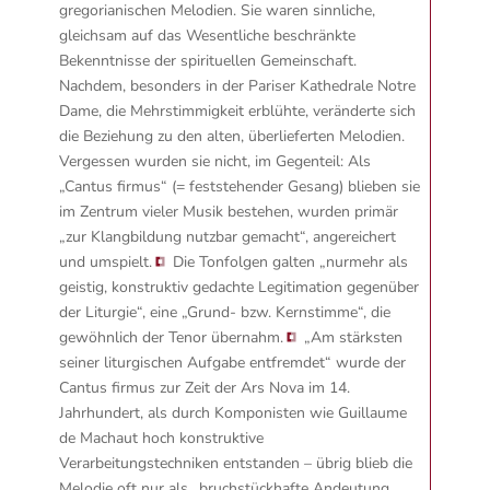
gregorianischen Melodien. Sie waren sinnliche,
gleichsam auf das Wesentliche beschränkte
Bekenntnisse der spirituellen Gemeinschaft.
Nachdem, besonders in der Pariser Kathedrale Notre
Dame, die Mehrstimmigkeit erblühte, veränderte sich
die Beziehung zu den alten, überlieferten Melodien.
Vergessen wurden sie nicht, im Gegenteil:
Als
„Cantus firmus“ (= feststehender Gesang) blieben sie
im Zentrum vieler Musik bestehen, wurden primär
„zur Klangbildung nutzbar gemacht“, angereichert
und umspielt.
Die Tonfolgen galten „nurmehr als
geistig, konstruktiv gedachte Legitimation gegenüber
der Liturgie“, eine „Grund- bzw. Kernstimme“, die
gewöhnlich der Tenor übernahm.
„Am stärksten
seiner liturgischen Aufgabe entfremdet“ wurde der
Cantus firmus zur Zeit der Ars Nova im 14.
Jahrhundert, als durch Komponisten wie Guillaume
de Machaut hoch konstruktive
Verarbeitungstechniken entstanden – übrig blieb die
Melodie oft nur als „bruchstückhafte Andeutung