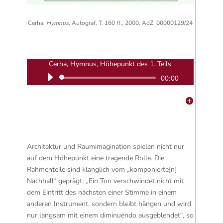
Cerha,
Hymnus
, Autograf, T. 160 ff., 2000, AdZ, 00000129/24
Cerha, Hymnus, Höhepunkt des 1. Teils
Audio-
00:00
Player
Architektur und Raumimagination spielen nicht nur
auf dem Höhepunkt eine tragende Rolle.
Die
Rahmenteile sind klanglich vom „komponierte[n]
Nachhall“ geprägt: „Ein Ton verschwindet nicht mit
dem Eintritt des nächsten einer Stimme in einem
anderen Instrument, sondern bleibt hängen und wird
nur langsam mit einem diminuendo ausgeblendet“, so