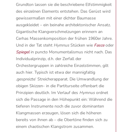
Grundton lassen sie die beschriebene Elfstimmigkeit
des einzelnen Elements entstehen. Das Gerüst wird
gewissermaßen mit einer dichter Baumasse
ausgekleidet – ein beinahe architektonischer Ansatz.
Gigantische Klangverschmelzungen erinnern an
Cerhas Massenkomposition der frühen 1960er Jahre.
Und in der Tat steht
Hymnus
Stücken wie
Fasce
oder
Spiegel
in puncto Monumentalismus nicht nach. Das
Individualprinzip, d.h. der Zerfall der
Orchestergruppen in zahlreiche Einzelstimmen, gilt
auch hier. Typisch ist etwa der mannigfaltig
‚gespreizte‘ Streicherapparat. Die Umwandlung der
obigen Skizzen- in die Partiturseite offenbart die
Prinzipien deutlich. Im Verlauf des
Hymnus
ordnet
sich die Passage in den Höhepunkt ein: Während die
tieferen Instrumente noch die zuvor dominanten
Klangmassen erzeugen, lösen sich die höheren
bereits von ihnen ab – die Obertöne finden sich zu
einem chaotischen Klangstrom zusammen.