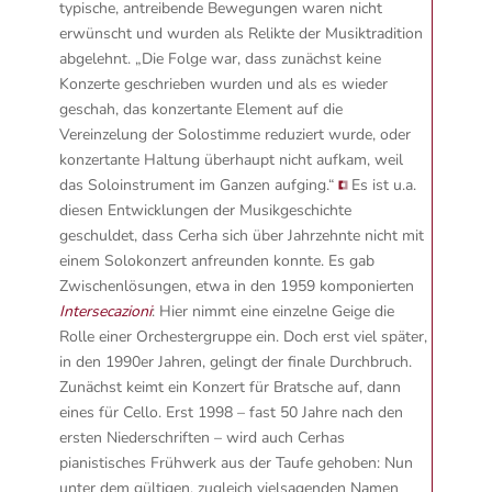
typische, antreibende Bewegungen waren nicht
erwünscht und wurden als Relikte der Musiktradition
abgelehnt.
„Die Folge war, dass zunächst keine
Konzerte geschrieben wurden und als es wieder
geschah, das konzertante Element auf die
Vereinzelung der Solostimme reduziert wurde, oder
konzertante Haltung überhaupt nicht aufkam, weil
das Soloinstrument im Ganzen aufging.“
Es ist u.a.
diesen Entwicklungen der Musikgeschichte
geschuldet, dass Cerha sich über Jahrzehnte nicht mit
einem Solokonzert anfreunden konnte. Es gab
Zwischenlösungen, etwa in den 1959 komponierten
Intersecazioni
: Hier nimmt eine einzelne Geige die
Rolle einer Orchestergruppe ein. Doch erst viel später,
in den 1990er Jahren, gelingt der finale Durchbruch.
Zunächst keimt ein Konzert für Bratsche auf, dann
eines für Cello. Erst 1998 – fast 50 Jahre nach den
ersten Niederschriften – wird auch Cerhas
pianistisches Frühwerk aus der Taufe gehoben: Nun
unter dem gültigen, zugleich vielsagenden Namen