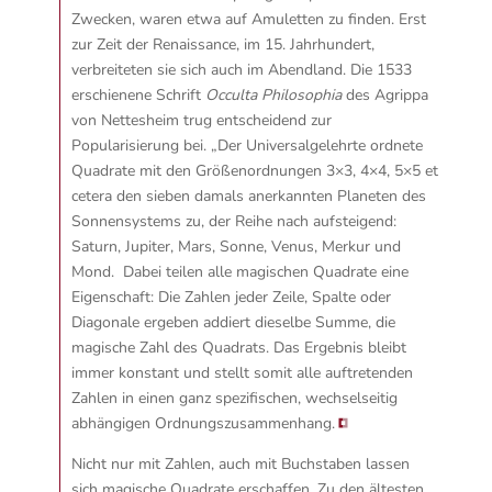
Zwecken, waren etwa auf Amuletten zu finden. Erst
zur Zeit der Renaissance, im 15. Jahrhundert,
verbreiteten sie sich auch im Abendland. Die 1533
erschienene Schrift
Occulta Philosophia
des Agrippa
von Nettesheim trug entscheidend zur
Popularisierung bei.
„Der Universalgelehrte ordnete
Quadrate mit den Größenordnungen 3×3, 4×4, 5×5 et
cetera den sieben damals anerkannten Planeten des
Sonnensystems zu, der Reihe nach aufsteigend:
Saturn, Jupiter, Mars, Sonne, Venus, Merkur und
Mond. Dabei teilen alle magischen Quadrate eine
Eigenschaft: Die Zahlen jeder Zeile, Spalte oder
Diagonale ergeben addiert dieselbe Summe, die
magische Zahl des Quadrats. Das Ergebnis bleibt
immer konstant und stellt somit alle auftretenden
Zahlen in einen ganz spezifischen, wechselseitig
abhängigen Ordnungszusammenhang.
Nicht nur mit Zahlen, auch mit Buchstaben lassen
sich magische Quadrate erschaffen. Zu den ältesten