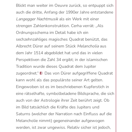
Blickt man weiter im Oeuvre zurück, so entpuppt sich
auch die dritte, Anfang der 1990er Jahre entstandene
Langegger Nachtmusik
als ein Werk mit einer
strengen Zahlenkonstruktion. Cerha verrät:
„Als
Ordnungsschema im Detail habe ich ein
sechzehnzahliges magisches Quadrat benützt, das
Albrecht Dürer auf seinem Stück
Melancholia
aus
dem Jahr 1514 abgebildet hat und das in vielen
Perspektiven die Zahl 34 ergibt; in der islamischen
Tradition wurde dieses Quadrat dem Jupiter
zugeordnet.“
Das von Dürer aufgegriffene Quadrat
kann wohl als das populärste seiner Art gelten.
Eingewoben ist es im beschriebenen Kupferstich in
eine rätselhafte, symbolbeladene Bildsprache, die sich
auch von der Astrologie ihrer Zeit berührt zeigt. Ob
im Bild tatsächlich die Kräfte des Jupiters und
Saturns (welcher der Narration nach Einfluss auf die
Melancholie nimmt) gegeneinander aufgewogen
werden, ist zwar ungewiss. Relativ sicher ist jedoch,