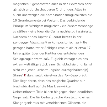
magischen Eigenschaften auch in den Eckzahlen oder
gänzlich undurchschaubaren Ordnungen. Alles in
allem übersteigen die Kombinationsmöglichkeiten die
16 Grundelemente bei Weitem. Das verbindende
Prinzip: im Wenigem möglichst viele Zusammenhänge
zu stiften – eine Idee, die Cerha nachhaltig faszinierte.
Nachdem er das Jupiter-Quadrat bereits in der
Langegger Nachtmusik III
kompositorisch zu Hilfe
gezogen hatte, tat er Selbiges erneut, als er etwa 17
Jahre später über der Partitur des entstehenden
Schlagzeugkonzerts saß. Zugleich versagt sich das
extrem vielfältige Stück einer Schubladisierung: Es ist
nicht von jener
„erbarmungslos durchgehaltene[n]
Starre“
durchsetzt, die etwa das
Tombeau
prägt.
Dies liegt daran, dass das magische Quadrat nur
bruchstückhaft auf die Musik einwirkte.
Unbeeinflusste Teile bilden hingegen einen deutlichen
Gegensatz: Die für Cerha typische Vorstellung eines
Klangorganismus mit verschiedenen Gliedern, die