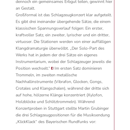
dennoch ein gemeinsames Erbgut teilen, gewinnt hier
an Gestalt.
Großformal ist das Schlagzeugkonzert klar aufgeteilt.
Es gibt drei ineinander übergehende Sätze, die einem
klassischen Spannungsverlauf folgen: Ein erster,
kraftvoller Satz, ein zweiter, lyrischer und ein dritter,
virtuoser. Die Stationen werden von einer auffälligen
Klangdramaturgie überwölbt.
„Der Solo-Part des
Werks hat in jedem der drei Sätze ein eigenes
Instrumentarium, wobei der Schlagzeuger jeweils die
Position wechselt.“
Im ersten Satz dominieren
Trommeln, im zweiten metallische
Nachhallinstrumente (Vibrafon, Glocken, Gongs,
Crotales und Klangschalen), während der dritte sich
auf hohe, hölzerne Klänge konzentriert (Xylofon,
Holzblöcke und Schlitztrommeln). Während
Konzertproben in Stuttgart stellte Martin Grubinger
die drei Schlagzeugpositionen für die Musiksendung
„KlickKlack“ des Bayerischen Rundfunks vor: