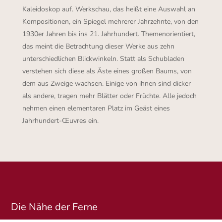
Kaleidoskop auf. Werkschau, das heißt eine Auswahl an
Kompositionen, ein Spiegel mehrerer Jahrzehnte, von den
1930er Jahren bis ins 21. Jahrhundert. Themenorientiert,
das meint die Betrachtung dieser Werke aus zehn
unterschiedlichen Blickwinkeln. Statt als Schubladen
verstehen sich diese als Äste eines großen Baums, von
dem aus Zweige wachsen. Einige von ihnen sind dicker
als andere, tragen mehr Blätter oder Früchte. Alle jedoch
nehmen einen elementaren Platz im Geäst eines
Jahrhundert-Œuvres ein.
Die Nähe der Ferne